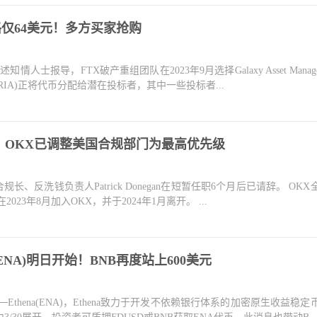
格仅64美元！多方买家抢购
ck引述知情人士报导，FTX破产重组团队在2023年9月选择Galaxy Asset Manag
IA)正将代币分配给潜在投标者，其中一些投标者...
：OKX已调整美国合规部门为最高优先级
合规长、反洗钱负责人Patrick Donegan在短暂任职6个月后已请辞。 OK
an在2023年8月加入OKX，并于2024年1月离开。 ...
na(ENA)明日开始！BNB再度站上600美元
──Ethena(ENA)，Ethena致力于开发不依赖银行体系的加密原生收益稳