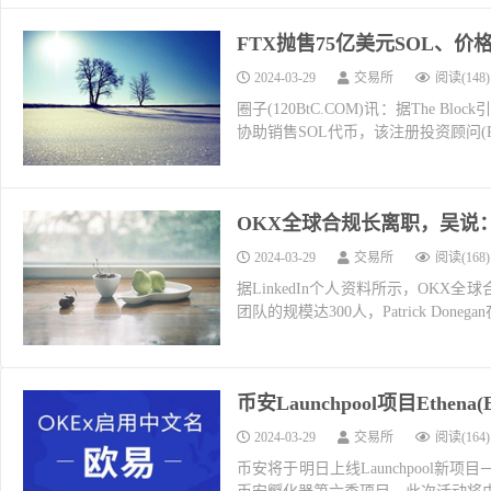
FTX抛售75亿美元SOL、价
2024-03-29
交易所
阅读(148)
圈子(120BtC.COM)讯：据The Blo
协助销售SOL代币，该注册投资顾问(R
OKX全球合规长离职，吴说
2024-03-29
交易所
阅读(168)
据LinkedIn个人资料所示，OKX全球
团队的规模达300人，Patrick Doneg
币安Launchpool项目Ethe
2024-03-29
交易所
阅读(164)
币安将于明日上线Launchpool新项目