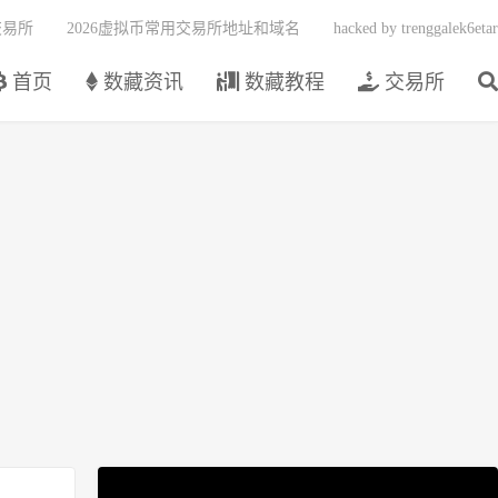
交易所
2026虚拟币常用交易所地址和域名
hacked by trenggalek6etar
首页
数藏资讯
数藏教程
交易所