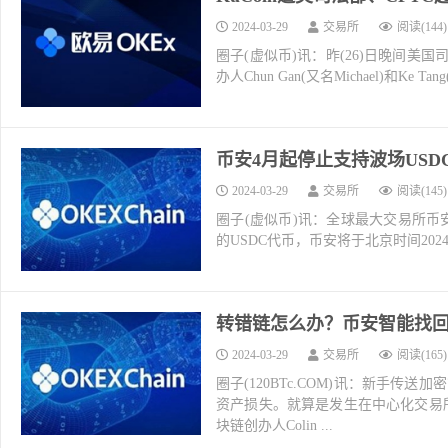
2024-03-29
交易所
阅读(144)
圈子(虚似币)讯：昨(26)日晚间美
办人Chun Gan(又名Michael)和K
币安4月起停止支持波场USD
2024-03-29
交易所
阅读(145)
圈子(虚似币)讯：全球最大交易所币安(Bina
的USDC代币，币安将于北京时间2024年
转错链怎么办？币安智能找回
2024-03-29
交易所
阅读(165)
圈子(120BTc.COM)讯：新手
资产损失。就算是发生在中心化交易
块链创办人Colin ...