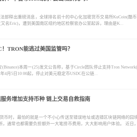
国司法部释出重磅消息，全球排名前十的中心化加密货币交易所KuCoin(酷币
e Tang(又名Eric)，遭到美国南区纽约地区检察官办公室起诉，理由是K...
C！TRON能逃过美国监管吗？
nce)本周一(25)发文公告称，基于Circle团队停止支持Tron Network(T
4月5日10:00起，停止对美元稳定币USDC在公链...
服务增加支持币种 链上交易自救指南
传送加密货币时，最怕的就是一个不小心传送至错误地址或选错区块链网络的囧
所，通常也都需要负担额外一大笔捞币费用，大大影响用户体验。 近日