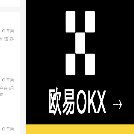
赞(
0
)
邀请链
赞(
0
)
用户在4月
..
赞(
0
)