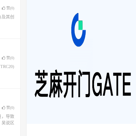
赞(
0
)
)及其创
赞(
0
)
RC20)
赞(
0
)
境，导致
，吴说区