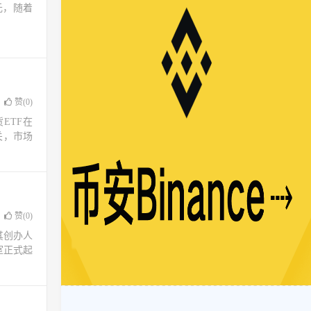
美元，随着
赞(
0
)
ETF在
关，市场
赞(
0
)
其创办人
室正式起