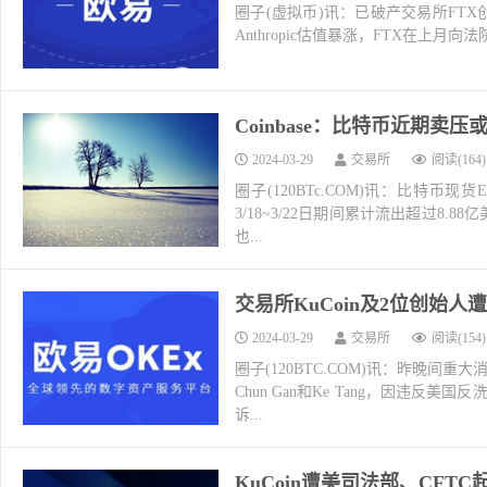
圈子(虚拟币)讯：已破产交易所FTX创办
Anthropic估值暴涨，FTX在上月向
Coinbase：比特币近期卖压或因
2024-03-29
交易所
阅读(164)
圈子(120BTc.COM)讯：比特
3/18~3/22日期间累计流出超过8
也...
交易所KuCoin及2位创始
2024-03-29
交易所
阅读(154)
圈子(120BTC.COM)讯：昨晚间
Chun Gan和Ke Tang，因
诉...
KuCoin遭美司法部、CFT