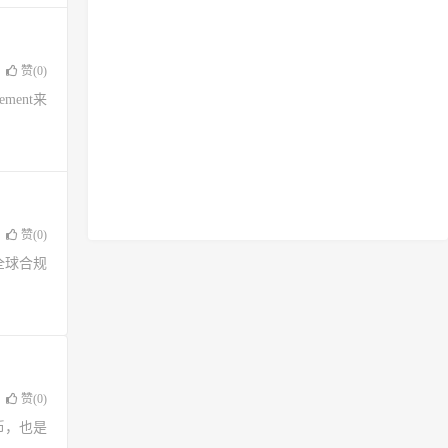
赞(
0
)
ement来
赞(
0
)
X全球合规
赞(
0
)
定币，也是