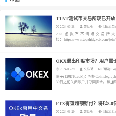
TTNT测试币交易所现已开放
2024-06-28
交易所
阅读(153)
2026虚拟币不清退交易所
接： https://www.topzhjdgxcb.co
OKX退出印度市场？用户需
2024-03-29
交易所
阅读(164)
圈子(120BTc.coM)：根据Coin
30日之前关闭账户并取回资金。该加密
FTX有望超额赔付？将以8.8亿
2024-03-29
交易所
阅读(181)