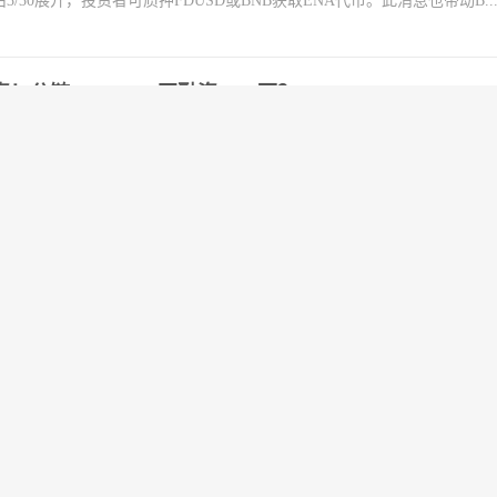
30展开，投资者可质押FDUSD或BNB获取ENA代币。此消息也带动B..
资！公链Berachain再融资6900万？
k报导，总部位于新加坡的zkBridge开发商Polyhedra Network已完成2,000
hain Capital领投，参投者包括...
与Securitize联手推代币化基金
产管理公司贝莱德(BlackRock)已通知监管机构，将与金融服务公司Securit
国证券交易委员会(SEC)提交了其美元机构数字流动性基金的D表格(...
00亿美元AI基金！盘点8个AI概念币