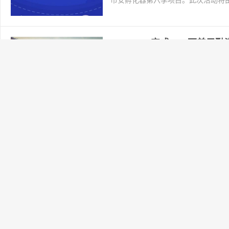
币安孵化器第六季项目。此次活动将由3/
Polyhedra完成2000万美元融
2024-03-29
交易所
阅读(137)
圈子(120BTc.COM)讯：据CoinDes
资，估值达到10亿美元。 本轮融资由Polyc
贝莱德进军RWA现实世界资产！
2024-03-29
交易所
阅读(128)
圈子(120BTc.COM)讯：全球最大的资
推出代币化私募股权基金。 贝莱德向美
沙特阿拉伯拟合作a16z成立4
2024-03-29
交易所
阅读(131)