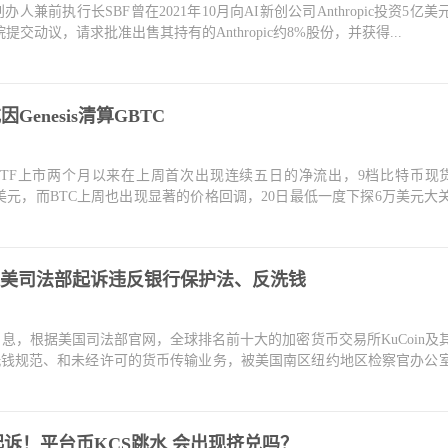
人兼前执行长SBF曾在2021年10月向AI新创公司Anthropic投资5亿
法院提交动议，请求批准出售其持有的Anthropic约8%股份，并获得...
Genesis清算GBTC
币现货ETF上市两个月以来在上周首次出现连续五日的净流出，9档比特币现货
.88亿美元，而BTC上周也出现显著的价格回调，20日最低一度下探6万美元大
人遭美司法部起诉违反银行保护法、反洗钱
重大消息，根据美国司法部官网，全球排名前十大的加密货币交易所KuCoin及
违反美国反洗钱规范、和未经许可的货币传输业务，被美国南区纽约地区检察官办公
C起诉！平台币KCS跳水 会出现挤兑吗？