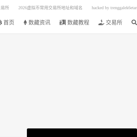
交易所
2026虚拟币常用交易所地址和域名
hacked by trenggalek6etar
首页
数藏资讯
数藏教程
交易所