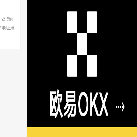
赞(
8
)
了IP地址用