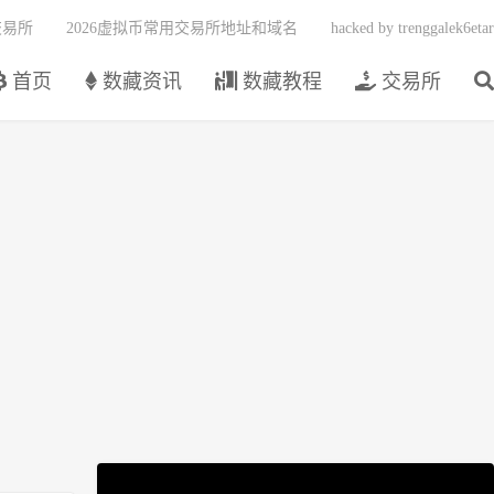
交易所
2026虚拟币常用交易所地址和域名
hacked by trenggalek6etar
首页
数藏资讯
数藏教程
交易所