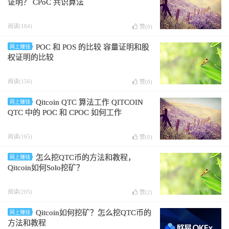
证明？ CPoC 共识算法
阅读(184)
赞(
0
)
POC 和 POS 的比较 容量证明和股
网上赚钱
权证明的比较
阅读(156)
赞(
0
)
Qitcoin QTC 算法工作 QITCOIN
网上赚钱
QTC 中的 POC 和 CPOC 如何工作
阅读(165)
赞(
0
)
怎么挖QTC币的方法和教程，
网上赚钱
Qitcoin如何Solo挖矿？
阅读(205)
赞(
2
)
Qitcoin如何挖矿？怎么挖QTC币的
网上赚钱
方法和教程