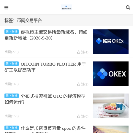
标签：币网交易平台
虚拟币主流交易所最新域名，持续
网上赚钱
更新新地址（2026-9-20）
阅读(270)
赞(
4
)
QITCOIN TURBO PLOTTER 用于
网上赚钱
矿工以提高功率
阅读(165)
赞(
2
)
分布式搜索引擎 QTC 的经济模型
网上赚钱
如何运作？
阅读(158)
赞(
0
)
什么是加密货币容量 cpoc 的条件
网上赚钱