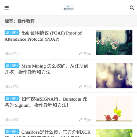
标签：操作教程
出勤证明协议 (POAP) Proof of
网上赚钱
Attendance Protocol (POAP)
阅读(171)
赞(
0
)
Mars Mining 怎么挖矿，从注册到
网上赚钱
开挖，操作教程和方法
阅读(173)
赞(
2
)
如何挖掘SIGNA币，Burstcoin 改
网上赚钱
名为 Signum，操作教程和方法！
阅读(165)
赞(
0
)
ChiaRose是什么币，官方介绍XCR
网上赚钱