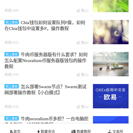
阅读(168)
赞(
3
)
Chia钱包如何设置队列P盘，如何
网上赚钱
在Chia钱包中设置多P，操作教程
阅读(165)
赞(
8
)
牛肉币服务器版有什么要求？如何
网上赚钱
怎么配置Neuralium币服务器版钱包的操作
教程
阅读(159)
赞(
3
)
怎么部署Swarm节点？Swarm测试
网上赚钱
网部署操作教程【小白模式】
阅读(153)
赞(
4
)
牛肉neuralium币多挖？一台电脑挖
网上赚钱
多个账号，如何操作教程
首页
数藏资讯
数藏教程
交易所