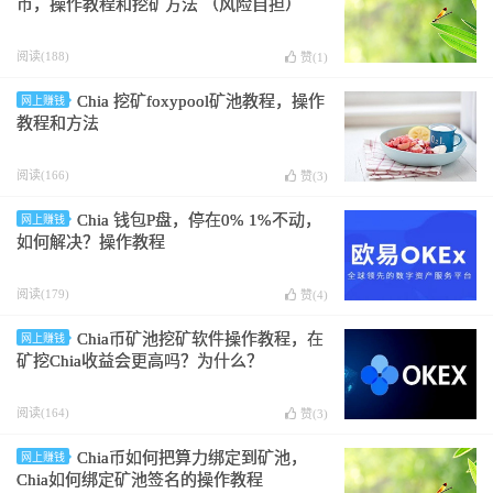
币，操作教程和挖矿方法 （风险自担）
阅读(188)
赞(
1
)
Chia 挖矿foxypool矿池教程，操作
网上赚钱
教程和方法
阅读(166)
赞(
3
)
Chia 钱包P盘，停在0% 1%不动，
网上赚钱
如何解决？操作教程
阅读(179)
赞(
4
)
Chia币矿池挖矿软件操作教程，在
网上赚钱
矿挖Chia收益会更高吗？为什么？
阅读(164)
赞(
3
)
Chia币如何把算力绑定到矿池，
网上赚钱
Chia如何绑定矿池签名的操作教程