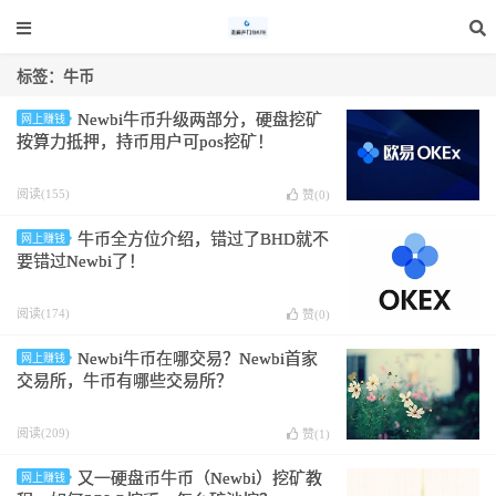
标签：牛币
Newbi牛币升级两部分，硬盘挖矿
网上赚钱
按算力抵押，持币用户可pos挖矿！
阅读(155)
赞(
0
)
牛币全方位介绍，错过了BHD就不
网上赚钱
要错过Newbi了！
阅读(174)
赞(
0
)
Newbi牛币在哪交易？Newbi首家
网上赚钱
交易所，牛币有哪些交易所？
阅读(209)
赞(
1
)
又一硬盘币牛币（Newbi）挖矿教
网上赚钱