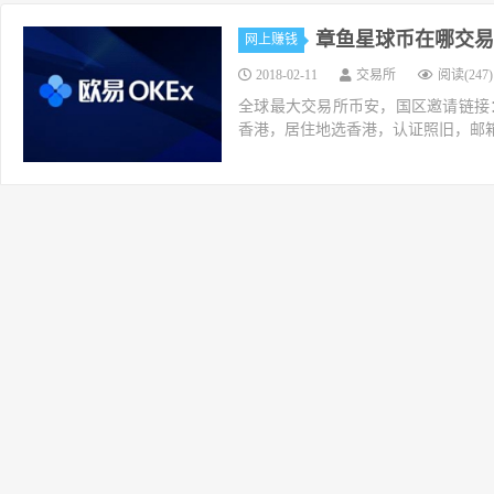
章鱼星球币在哪交易
网上赚钱
2018-02-11
交易所
阅读(247)
全球最大交易所币安，国区邀请链接：https://ac
香港，居住地选香港，认证照旧，邮箱推荐如g