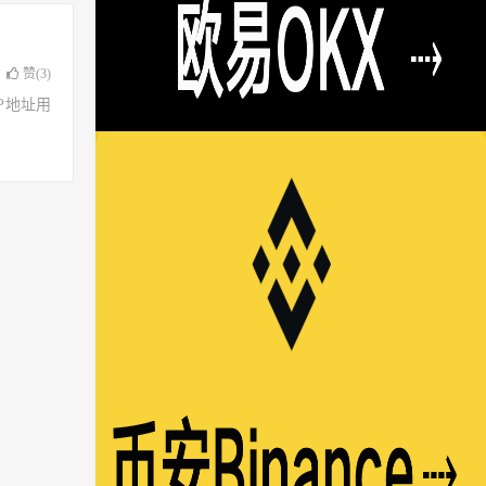
赞(
3
)
了IP地址用