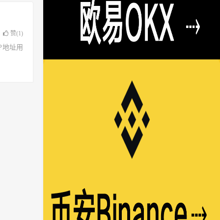
赞(
1
)
了IP地址用