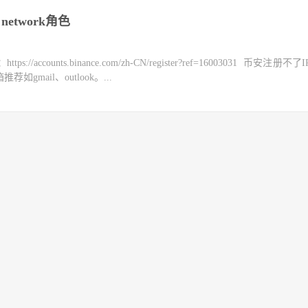
 network角色
counts.binance.com/zh-CN/register?ref=16003031 币安注册不
mail、outlook。...