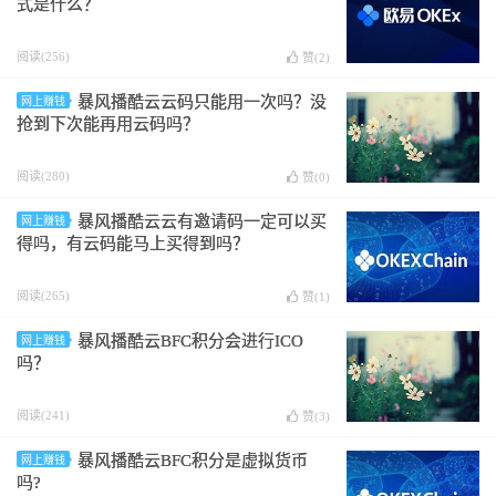
式是什么？
阅读(256)
赞(
2
)
暴风播酷云云码只能用一次吗？没
网上赚钱
抢到下次能再用云码吗？
阅读(280)
赞(
0
)
暴风播酷云云有邀请码一定可以买
网上赚钱
得吗，有云码能马上买得到吗？
阅读(265)
赞(
1
)
暴风播酷云BFC积分会进行ICO
网上赚钱
吗？
阅读(241)
赞(
3
)
暴风播酷云BFC积分是虚拟货币
网上赚钱
吗?