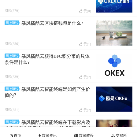
阅读(279)
赞(
0
)
暴风播酷云区块链钱包是什么?
网上赚钱
阅读(256)
赞(
1
)
暴风播酷云获得BFC积分币的具体
网上赚钱
条件是什么?
阅读(239)
赞(
2
)
暴风播酷云智能终端是如何产生价
网上赚钱
值的？
阅读(251)
赞(
2
)
暴风播酷云智能终端在下载影片及
网上赚钱
共享带宽的使用的P2P/CDN技术和BFC积分
的区块链技术有什么关系?
首页
数藏资讯
数藏教程
交易所