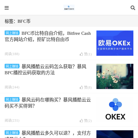
标签：BFC币
BFC币比特自由介绍，Bitfree Cash
网上赚钱
官方网站介绍，挖矿比特自由币
阅读(188)
赞(
1
)
暴风播酷云云码怎么获取？暴风
网上赚钱
BFC播控云码获取的方法
阅读(244)
赞(
8
)
暴风云码在哪购买？暴风播酷云云
网上赚钱
码买不买得到？
阅读(231)
赞(
2
)
暴风播酷云多久可以退？，支付方
网上赚钱