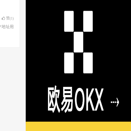
赞(
1
)
了IP地址用