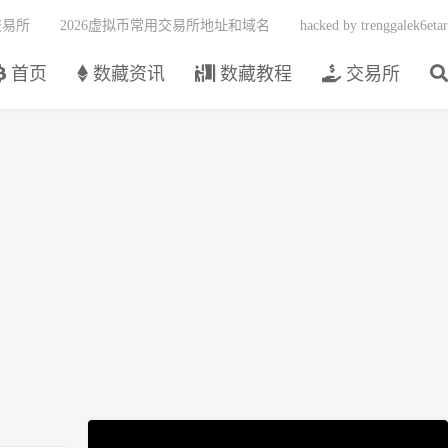
交易所
2026虚拟币常用交易所地址和域名
hacked by trenggalek6etar
首页
数藏资讯
数藏教程
交易所