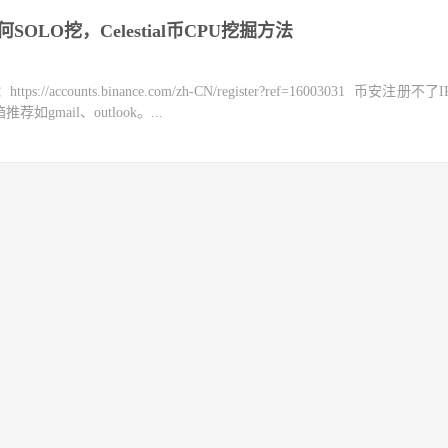
OLO挖，Celestial币CPU挖掘方法
counts.binance.com/zh-CN/register?ref=16003031 币安注册不
mail、outlook。...