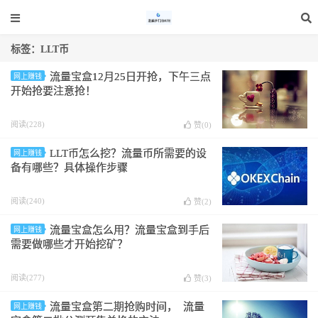
标签：LLT币
流量宝盒12月25日开抢，下午三点
网上赚钱
开始抢要注意抢！
阅读(228)
赞(
0
)
LLT币怎么挖？流量币所需要的设
网上赚钱
备有哪些？具体操作步骤
阅读(240)
赞(
2
)
流量宝盒怎么用？流量宝盒到手后
网上赚钱
需要做哪些才开始挖矿？
阅读(277)
赞(
3
)
流量宝盒第二期抢购时间， 流量
网上赚钱