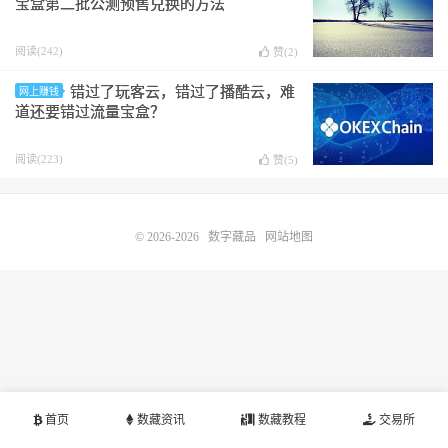
宝盒第二批公测预售兑换的方法
阅读(242)
赞(
2
)
错过了玩客云，错过了播酷云，难
网上赚钱
道还要错过流量宝盒？
阅读(223)
赞(
5
)
© 2026-2026
数字藏品
网站地图
首页
数藏资讯
数藏教程
交易所