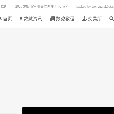
交易所
2026虚拟币常用交易所地址和域名
hacked by trenggalek6etar
首页
数藏资讯
数藏教程
交易所