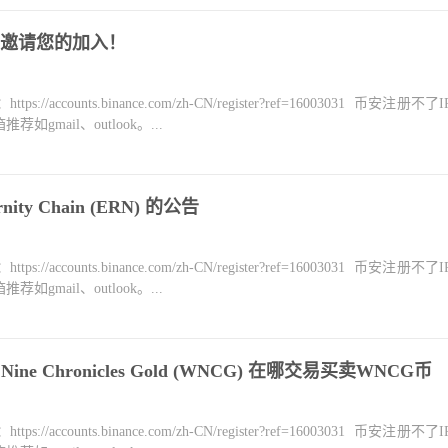
，邀请您的加入！
counts.binance.com/zh-CN/register?ref=16003031 币安注册不
mail、outlook。...
ity Chain (ERN) 的公告
counts.binance.com/zh-CN/register?ref=16003031 币安注册不
mail、outlook。...
Nine Chronicles Gold (WNCG) 在哪交易买卖WNCG币
counts.binance.com/zh-CN/register?ref=16003031 币安注册不