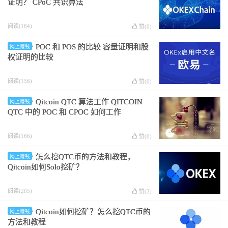
证明？ CPoC 共识算法
阅读(184)
赞(
0
)
POC 和 POS 的比较 容量证明和股
网上赚钱
权证明的比较
阅读(156)
赞(
0
)
Qitcoin QTC 算法工作 QITCOIN
网上赚钱
QTC 中的 POC 和 CPOC 如何工作
阅读(166)
赞(
0
)
怎么挖QTC币的方法和教程，
网上赚钱
Qitcoin如何Solo挖矿？
阅读(205)
赞(
2
)
Qitcoin如何挖矿？怎么挖QTC币的
网上赚钱
方法和教程