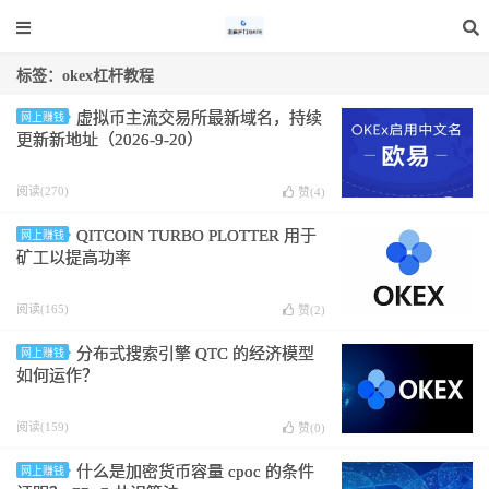
标签：okex杠杆教程
虚拟币主流交易所最新域名，持续
网上赚钱
更新新地址（2026-9-20）
阅读(270)
赞(
4
)
QITCOIN TURBO PLOTTER 用于
网上赚钱
矿工以提高功率
阅读(165)
赞(
2
)
分布式搜索引擎 QTC 的经济模型
网上赚钱
如何运作？
阅读(159)
赞(
0
)
什么是加密货币容量 cpoc 的条件
网上赚钱