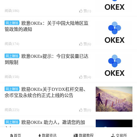
阅读(186)
赞(
1
)
欧意OKEx：关于中国大陆地区监
网上赚钱
管政策的通知
阅读(174)
赞(
6
)
欧意OKEx提示：今日安装量已达
网上赚钱
到限制
阅读(158)
赞(
4
)
欧易OKEx关于DYDX杠杆交易、
网上赚钱
余币宝及永续合约正式上线的公告
阅读(225)
赞(
0
)
欧易OKEx 助力人，邀请您的加
网上赚钱
入！
首页
数藏资讯
数藏教程
交易所