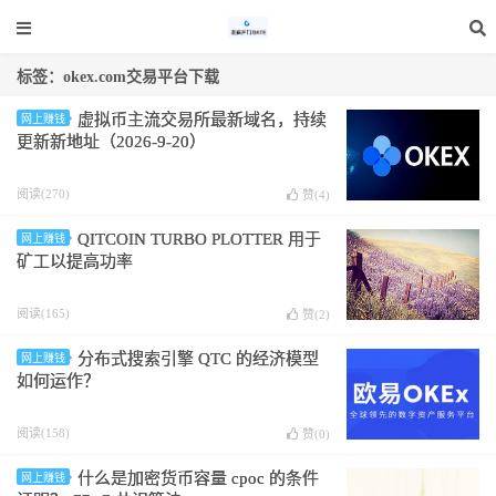
标签：okex.com交易平台下载
虚拟币主流交易所最新域名，持续
网上赚钱
更新新地址（2026-9-20）
阅读(270)
赞(
4
)
QITCOIN TURBO PLOTTER 用于
网上赚钱
矿工以提高功率
阅读(165)
赞(
2
)
分布式搜索引擎 QTC 的经济模型
网上赚钱
如何运作？
阅读(158)
赞(
0
)
什么是加密货币容量 cpoc 的条件
网上赚钱