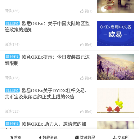
阅读(186)
赞(
1
)
欧意OKEx：关于中国大陆地区监
网上赚钱
管政策的通知
阅读(174)
赞(
6
)
欧意OKEx提示：今日安装量已达
网上赚钱
到限制
阅读(158)
赞(
4
)
欧易OKEx关于DYDX杠杆交易、
网上赚钱
余币宝及永续合约正式上线的公告
阅读(225)
赞(
0
)
欧易OKEx 助力人，邀请您的加
网上赚钱
入！
首页
数藏资讯
数藏教程
交易所