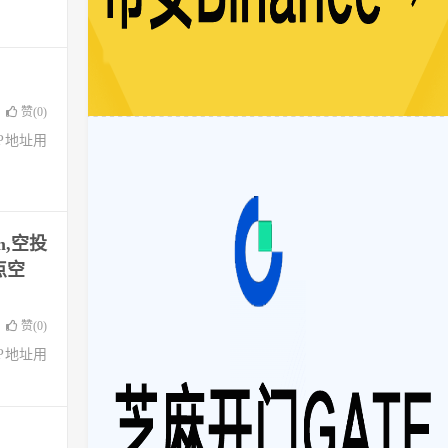
赞(
0
)
了IP地址用
m,空投
点空
赞(
0
)
了IP地址用