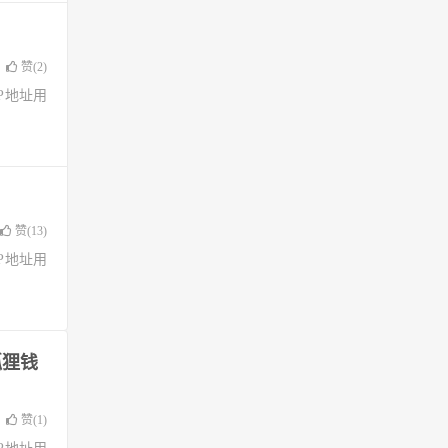
赞(
2
)
了IP地址用
赞(
13
)
了IP地址用
狐狸钱
赞(
1
)