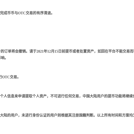
提下完成币币与OTC交易的有序清退。
国大陆用户的订单将会撤销。请于2021年12月15日前提币或者处置资产，如因在平台不能交易
影响。
进行OTC交易。
仅可查看个人信息来申请提取个人资产，不可进行任何交易，中国大陆用户的提币功能将继续
证为中国大陆的用户，未进行身份认证的用户则根据其注册国籍判断。以上所有时间和方案均