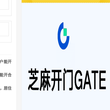
户能开
能开合
港，居住