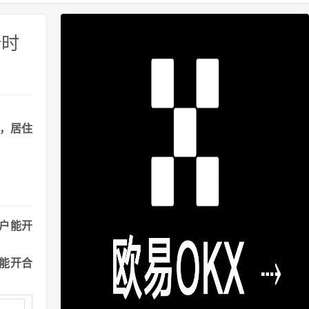
计时
港，居住
户能开
能开合