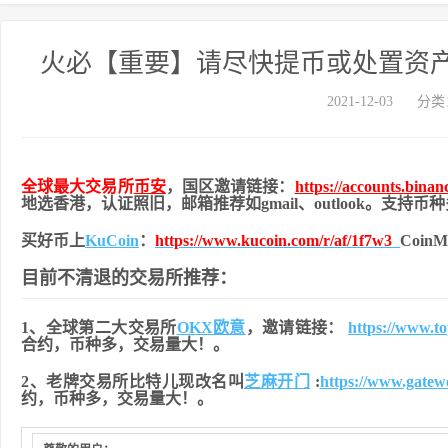
火必【重要】请尽快提币或处置资
2021-12-03
分类
全球最大交易所
币安
，国区邀请链接：
https://accounts.bina
地
选香港，认证照旧，
邮箱推荐如gmail、outlook。支持
买好币上
KuCoin
：
https://www.kucoin.com/r/af/1f7w3
Coi
目前不清退的交易所推荐：
1、全球第二大交易所
OKX欧意
，邀请链接：
https://www.t
合约，币种多，交易量大！。
2、老牌交易所比特儿现改名叫
芝麻开门
:
https://www.gate
约，币种多，交易量大！。