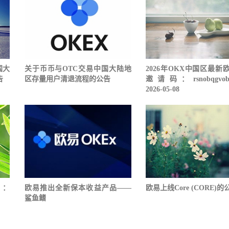
国大
关于币币与OTC交易中国大陆地
2026年OKX中国区最新
告
区存量用户清退流程的公告
邀请码：rsnobqgvobw
2026-05-08
名：
欧易推出全新保本收益产品——
欧易上线Core (CORE)的
鲨鱼鳍