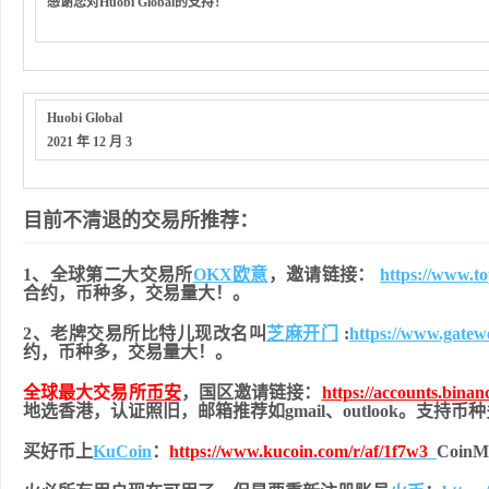
感谢您对Huobi Global的支持！
Huobi Global
2021 年 12 月 3
目前不清退的交易所推荐：
1、全球第二大交易所
OKX欧意
，邀请链接：
https://www.t
合约，币种多，交易量大！。
2、老牌交易所比特儿现改名叫
芝麻开门
:
https://www.gate
约，币种多，交易量大！。
全球最大交易所
币安
，国区邀请链接：
https://accounts.bina
地
选香港，认证照旧，
邮箱推荐如gmail、outlook。支持
买好币上
KuCoin
：
https://www.kucoin.com/r/af/1f7w3
Coi