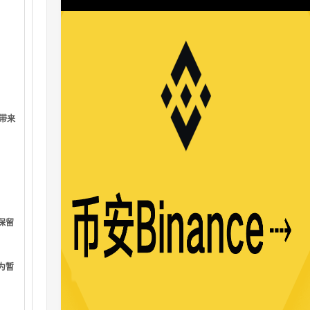
而带来
保留
为暂