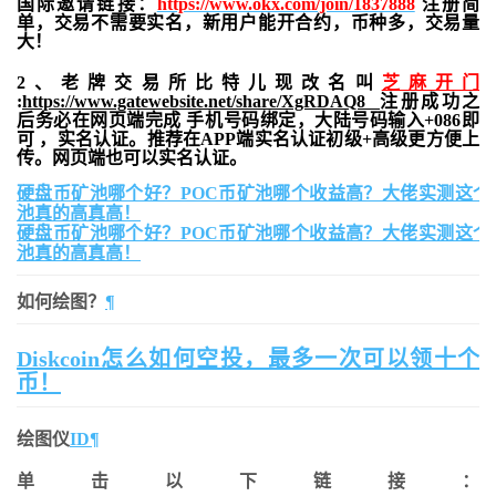
国际邀请链接：
https://www.okx.com/join/1837888
注册简
单，交易不需要实名，新用户能开合约，
币种多，交易量
大！
2、老牌交易所比特儿现改名叫
芝麻开门
:
https://www.gatewebsite.net/share/XgRDAQ8
注册成功之
后务必在网页端完成 手机号码绑定，大陆号码输入+086即
可 ，实名认证。推荐在APP端实名认证初级+高级更方便上
传。网页端也可以实名认证。
硬盘币矿池哪个好？POC币矿池哪个收益高？大佬实测这个
池真的高真高！
硬盘币矿池哪个好？POC币矿池哪个收益高？大佬实测这个
池真的高真高！
如何绘图？
¶
Diskcoin怎么如何空投，最多一次可以领十个
币！
绘图仪
ID¶
单击以下链接：