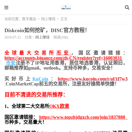
当前位置：
数字藏品
>
网上赚钱
>
正文
Diskcoin如何挖矿，DISC官方教程！
2019-07-22
分类：
网上赚钱
阅读(166)
全球最大交易所
币安
，国区邀请链接：
https://accounts.binance.com/zh-CN/register?ref=16003031
币安
注册不了IP地址用香港，居住地
选香港，认证照旧，
邮箱推荐如gmail、outlook。支持币种多，交易安全！
买好币上
KuCoin
：
https://www.kucoin.com/r/af/1f7w3
CoinMarketCap前五的交易所，注册友好操简单快捷！
目前不清退的交易所推荐：
1、全球第二大交易所
OKX欧意
国区邀请链接：
https://www.topzhjdgxcb.com/join/1837888
币种多，交易量大！