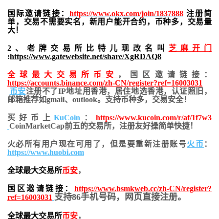
国际邀请链接：
https://www.okx.com/join/1837888
注册简
单，交易不需要实名，新用户能开合约，
币种多，交易量
大！
2、老牌交易所比特儿现改名叫
芝麻开门
:
https://www.gatewebsite.net/share/XgRDAQ8
全球最大交易所
币安
，国区邀请链接：
https://accounts.binance.com/zh-CN/register?ref=16003031
币安
注册不了IP地址用香港，居住地
选香港，认证照旧，
邮箱推荐如gmail、outlook。支持币种多，交易安全！
买好币上
KuCoin
：
https://www.kucoin.com/r/af/1f7w3
CoinMarketCap前五的交易所，注册友好操简单快捷！
火必所有用户现在可用了，但是要重新注册账号
火币
：
https://www.huobi.com
全球最大交易所
币安
，
国区邀请链接：
https://www.bsmkweb.cc/zh-CN/register?
支持86手机号码，网页直接注册。
ref=16003031
全球最大交易所
币安
，