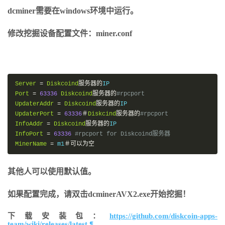
dcminer需要在windows环境中运行。
修改挖掘设备配置文件：miner.conf
Server
=
Diskcoind
服务器的
Port
=
63336
Diskcoind
服务器的
#rpcport
UpdaterAddr
=
Diskcoind
服务器的
UpdaterPort
=
63336
＃
Diskcind
服务器的
#rpcport
InfoAddr
=
Diskcoind
服务器的
InfoPort
=
63336
#rpcport for Diskcoind服务器
MinerName
=
 m1
＃可以为空
其他人可以使用默认值。
如果配置完成，请双击dcminerAVX2.exe开始挖掘！
下载安装包：
https://github.com/diskcoin-apps-
team/wiki/releases/latest
¶