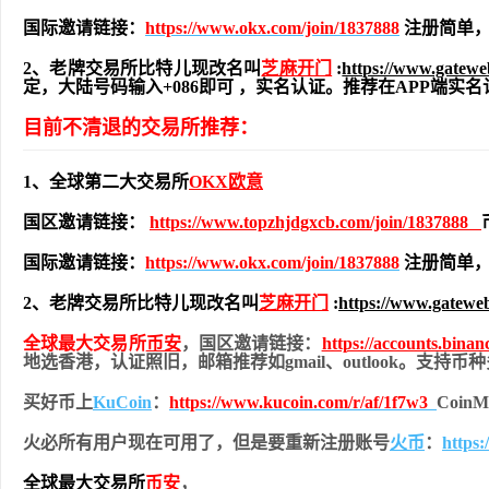
国际邀请链接：
https://www.okx.com/join/1837888
注册简单，
2、老牌交易所比特儿现改名叫
芝麻开门
:
https://www.gatew
定，大陆号码输入+086即可 ，实名认证。推荐在APP端
目前不清退的交易所推荐：
1、全球第二大交易所
OKX欧意
国区邀请链接：
https://www.topzhjdgxcb.com/join/1837888
国际邀请链接：
https://www.okx.com/join/1837888
注册简单，
2、老牌交易所比特儿现改名叫
芝麻开门
:
https://www.gatewe
全球最大交易所
币安
，国区邀请链接：
https://accounts.bina
地
选香港，认证照旧，
邮箱推荐如gmail、outlook。支持
买好币上
KuCoin
：
https://www.kucoin.com/r/af/1f7w3
Coi
火必所有用户现在可用了，但是要重新注册账号
火币
：
https
全球最大交易所
币安
，