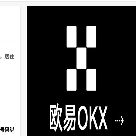
港，居住
机号码绑