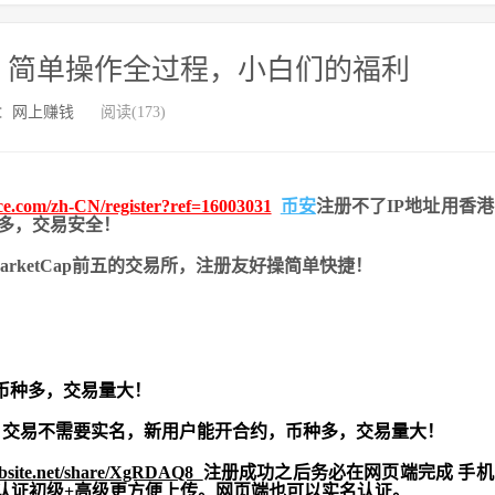
，简单操作全过程，小白们的福利
：
网上赚钱
阅读(173)
nce.com/zh-CN/register?ref=16003031
币安
注册不了IP地址用香
币种多，交易安全！
nMarketCap前五的交易所，注册友好操简单快捷！
币种多，交易量大！
交易不需要实名，新用户能开合约，
币种多，交易量大！
ebsite.net/share/XgRDAQ8
注册成功之后务必在网页端完成 手
实名认证初级+高级更方便上传。网页端也可以实名认证。