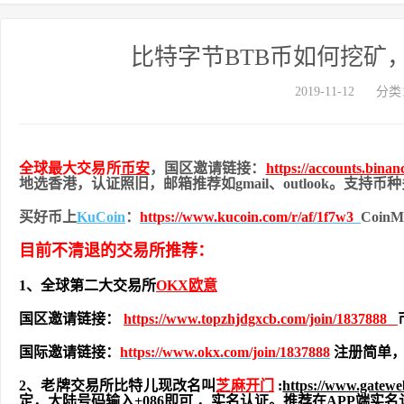
比特字节BTB币如何挖矿
2019-11-12
分类
全球最大交易所
币安
，国区邀请链接：
https://accounts.bina
地
选香港，认证照旧，
邮箱推荐如gmail、outlook。支持
买好币上
KuCoin
：
https://www.kucoin.com/r/af/1f7w3
Coi
目前不清退的交易所推荐：
1、全球第二大交易所
OKX欧意
国区邀请链接：
https://www.topzhjdgxcb.com/join/1837888
国际邀请链接：
https://www.okx.com/join/1837888
注册简单，
2、老牌交易所比特儿现改名叫
芝麻开门
:
https://www.gatew
定，大陆号码输入+086即可 ，实名认证。推荐在APP端