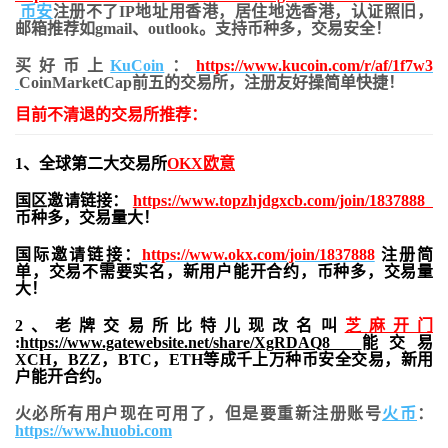
币安
注册不了IP地址用香港，居住地
选香港，认证照旧，
邮箱推荐如gmail、outlook。支持币种多，交易安全！
买好币上
KuCoin
：
https://www.kucoin.com/r/af/1f7w3
CoinMarketCap前五的交易所，注册友好操简单快捷！
目前不清退的交易所推荐：
1、全球第二大交易所
OKX欧意
国区邀请链接：
https://www.topzhjdgxcb.com/join/1837888
币种多，交易量大！
国际邀请链接：
https://www.okx.com/join/1837888
注册简
单，交易不需要实名，新用户能开合约，
币种多，交易量
大！
2、老牌交易所比特儿现改名叫
芝麻开门
:
https://www.gatewebsite.net/share/XgRDAQ8
能交易
XCH，BZZ，BTC，ETH等成千上万种币安全交易，新用
户能开合约。
火必所有用户现在可用了，但是要重新注册账号
火币
：
https://www.huobi.com