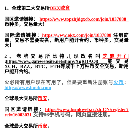
1、全球第二大交易所
OKX欧意
国区邀请链接：
https://www.topzhjdgxcb.com/join/1837888
币种多，交易量大！
国际邀请链接：
https://www.okx.com/join/1837888
注册简
单，交易不需要实名，新用户能开合约，
币种多，交易量
大！
2、老牌交易所比特儿现改名叫
芝麻开门
:
https://www.gatewebsite.net/share/XgRDAQ8
能交易
XCH，BZZ，BTC，ETH等成千上万种币安全交易，新用
户能开合约。
火必所有用户现在可用了，但是要重新注册账号
火币
：
https://www.huobi.com
全球最大交易所
币安
，
国区邀请链接：
https://www.bsmkweb.cc/zh-CN/register?
支持86手机号码，网页直接注册。
ref=16003031
全球最大交易所
币安
，