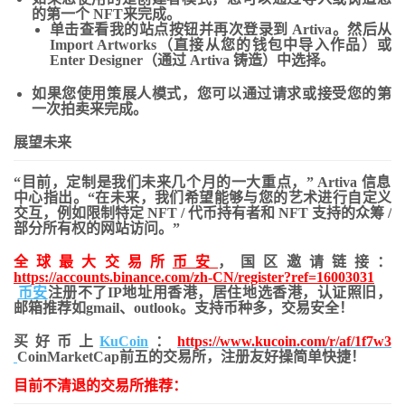
的第一个 NFT
来完成。
单击
查看我的站点
按钮并再次登录到 Artiva。然后从
Import Artworks
（直接从您的钱包中导入作品）或
Enter Designer
（通过 Artiva 铸造）中选择。
如果您使用策展人模式，您可以通过
请求
或
接受您的第
一次拍卖
来完成。
展望未来
“目前，定制是我们未来几个月的一大重点，”
Artiva 信息​​
中心指出
。“在未来，我们希望能够与您的艺术进行自定义
交互，例如限制特定 NFT / 代币持有者和 NFT 支持的众筹 /
部分所有权的网站访问。”
全球最大交易所
币安
，国区邀请链接：
https://accounts.binance.com/zh-CN/register?ref=16003031
币安
注册不了IP地址用香港，居住地
选香港，认证照旧，
邮箱推荐如gmail、outlook。支持币种多，交易安全！
买好币上
KuCoin
：
https://www.kucoin.com/r/af/1f7w3
CoinMarketCap前五的交易所，注册友好操简单快捷！
目前不清退的交易所推荐：