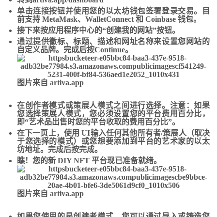
单击
连接按钮
并使用您的以太坊钱包签署登录交易。
目
前支持 MetaMask、WalletConnect 和 Coinbase 钱包
。
接下来按应用程序中心的“
创建我的网站”
按钮。
通过提供徽标、标题、描述和网址名称
来设置您网站的
自定义品牌。完成后按
Continue
。
图片来自 artiva.app
在创作者模式
或
策展人模式
之间进行选择。注意：如果
您选择策展人模式，您必须设置您的
平台费用百分比
，
即“艺术品出售时您的平台收取的费用百分比”。
在下一页上，使用 UI
输入任何其他所有者/策展人
（取决
于您选择的模式）
或
您想要添加到平台的艺术家的以太
坊地址。
完成
后按完成。
瞧！您的新 DIY NFT 平台现已
准备就绪
。
图片来自 artiva.app
如果您使用的是创建者模式，您可以通过
导入或铸造您