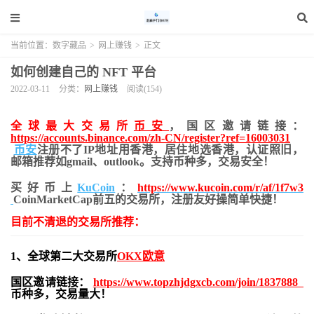
当前位置：
数字藏品
>
网上赚钱
>
正文
如何创建自己的 NFT 平台
2022-03-11
分类：
网上赚钱
阅读(154)
全球最大交易所
币安
，国区邀请链接：
https://accounts.binance.com/zh-CN/register?ref=16003031
币安
注册不了IP地址用香港，居住地
选香港，认证照旧，
邮箱推荐如gmail、outlook。支持币种多，交易安全！
买好币上
KuCoin
：
https://www.kucoin.com/r/af/1f7w3
CoinMarketCap前五的交易所，注册友好操简单快捷！
目前不清退的交易所推荐：
1、全球第二大交易所
OKX欧意
国区邀请链接：
https://www.topzhjdgxcb.com/join/1837888
币种多，交易量大！