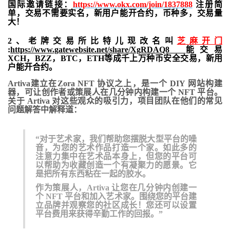
国际邀请链接：
https://www.okx.com/join/1837888
注册简
单，交易不需要实名，新用户能开合约，
币种多，交易量
大！
2、老牌交易所比特儿现改名叫
芝麻开门
:
https://www.gatewebsite.net/share/XgRDAQ8
能交易
XCH，BZZ，BTC，ETH等成千上万种币安全交易，新用
户能开合约。
Artiva建立在Zora NFT 协议之上，
是一个 DIY 网站构建
器
，可让创作者或策展人
在几分钟内构建一个 NFT 平台
。
关于 Artiva 对这些观众的吸引力，项目团队在他们的常见
问题解答中解释道：
“对于艺术家，我们帮助您摆脱大型平台的噪
音，为您的艺术作品打造一个家。如此多的
注意力集中在艺术品本身上，但您的平台可
以帮助为收藏创造一个有凝聚力的愿景。它
是把所有东西粘在一起的胶水。
作为策展人，Artiva 让您在几分钟内创建一
个 NFT 平台和加入艺术家。围绕您的平台建
立品牌并观察您的社区成长！您还可以设置
平台费用来获得辛勤工作的回报。”