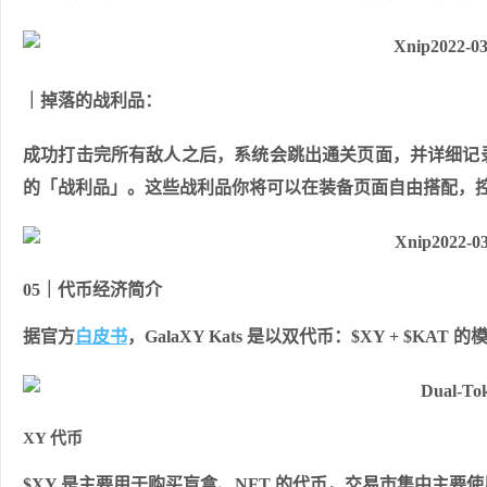
｜掉落的战利品：
成功打击完所有敌人之后，系统会跳出通关页面，并详细记
的「战利品」。
这些战利品你将可以在装备页面自由搭配，控制G
05｜代币经济简介
据官方
白皮书
，GalaXY Kats 是以双代币：$XY + $KAT 
XY 代币
$XY 是主要用于购买盲盒、NFT 的代币，交易市集中主要使用