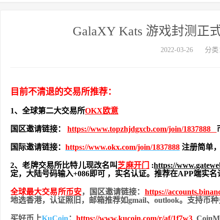
GalaXY Kats 游戏
2022-03-26
分类
目前不清退的交易所推荐：
1、全球第二大交易所
OKX欧意
国区邀请链接：
https://www.topzhjdgxcb.com/join/1837888
国际邀请链接：
https://www.okx.com/join/1837888
注册简单，
2、老牌交易所比特儿现改名叫
芝麻开门
:
https://www.gatew
定，大陆号码输入+086即可 ，实名认证。推荐在APP端
全球最大交易所
币安
，国区邀请链接：
https://accounts.bina
地
选香港，认证照旧，
邮箱推荐如gmail、outlook。支持
买好币上
KuCoin
：
https://www.kucoin.com/r/af/1f7w3
Coi