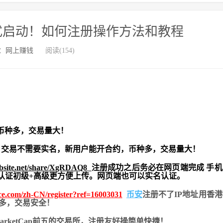
封测正式启动！如何注册操作方法和教程
：
网上赚钱
阅读(154)
币种多，交易量大！
交易不需要实名，新用户能开合约，
币种多，交易量大！
ebsite.net/share/XgRDAQ8
注册成功之后务必在网页端完成 手
实名认证初级+高级更方便上传。网页端也可以实名认证。
nce.com/zh-CN/register?ref=16003031
币安
注册不了IP地址用香
币种多，交易安全！
nMarketCap前五的交易所，注册友好操简单快捷！