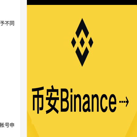
赋予不同
成帐号申