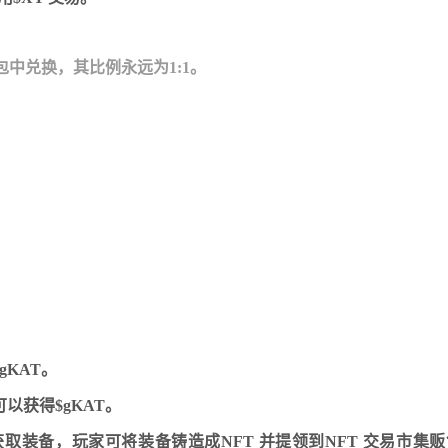
包中兑换，其比例永远为1:1。
KAT。
以获得$gKAT。
装备，玩家可将装备铸造成NFT 并提领到NFT 交易市集