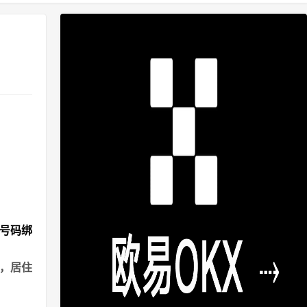
机号码绑
港，居住