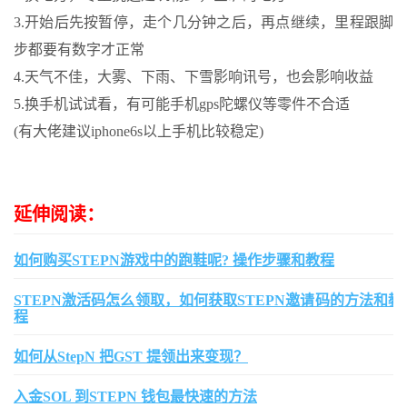
3.开始后先按暂停，走个几分钟之后，再点继续，里程跟脚
步都要有数字才正常
4.天气不佳，大雾、下雨、下雪影响讯号，也会影响收益
5.换手机试试看，有可能手机gps陀螺仪等零件不合适
(有大佬建议iphone6s以上手机比较稳定)
延伸阅读：
如何购买STEPN游戏中的跑鞋呢? 操作步骤和教程
STEPN激活码怎么领取，如何获取STEPN邀请码的方法和教
程
如何从StepN 把GST 提领出来变现？
入金SOL 到STEPN 钱包最快速的方法