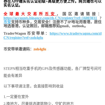
荐在APP端实名认证初级+高级更方便上传。网页端也可以
实名认证。
全球最大交易所
币安
，国区邀请链接：
https://accounts.binance.com/zh-CN/register?ref=16003031
?
币安
支持币种多，交易安全！注册不了IP地址用香港，居住
地
选香港，认证照旧，
邮箱推荐如gmail、outlook。
TraderWagon币安带单：
https://www.traderwagon.com/zh-
CN/register?ref=zoh4gfu
币安带单邀请码：
zoh4gfu
STEPN相当吃重手机的GPS及传感器功能，各厂牌型号间可
能会有差异
以下事项请注意，会直接影响到收益
1.一定要在室外
2.换地方，尽量挑选建筑物少，空旷的地方