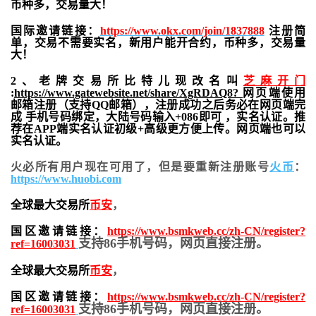
币种多，交易量大！
国际邀请链接：
https://www.okx.com/join/1837888
注册简
单，交易不需要实名，新用户能开合约，
币种多，交易量
大！
2、老牌交易所比特儿现改名叫
芝麻开门
:
https://www.gatewebsite.net/share/XgRDAQ8?
网页端使用
邮箱注册（支持QQ邮箱），注册成功之后务必在网页端完
成 手机号码绑定，大陆号码输入+086即可 ，实名认证。推
荐在APP端实名认证初级+高级更方便上传。网页端也可以
实名认证。
火必所有用户现在可用了，但是要重新注册账号
火币
：
https://www.huobi.com
全球最大交易所
币安
，
国区邀请链接：
https://www.bsmkweb.cc/zh-CN/register?
支持86手机号码，网页直接注册。
ref=16003031
全球最大交易所
币安
，
国区邀请链接：
https://www.bsmkweb.cc/zh-CN/register?
支持86手机号码，网页直接注册。
ref=16003031