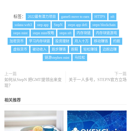
标签：
2022最有潜力项目
gamefi move to earn
HTTPS
nft
solana web3
step app
StepN
stepn app defi
stepn blockchain
stepn mint
stepn mint攻略
stepn nft
内存块链
内存块链游戏
加密货币
学习内存块链
投资理财
月入十万
移动赚钱
约跑
虚拟货币
被动收入
跑步赚钱
跑鞋
轻松赚钱
边跑边赚
链游stephen mint
马拉松
上一篇
下一篇
如何从StepN 把GMT提领出来变
关于一人多号，STEPN官方立场
现？
相关推荐