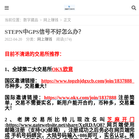
当前位置：
数字藏品
>
网上赚钱
>
正文
STEPN中GPS信号不好怎么办？
2022-04-20
分类：
网上赚钱
阅读(174)
目前不清退的交易所推荐：
1、全球第二大交易所
OKX欧意
国区邀请链接：
https://www.topzhjdgxcb.com/join/1837888
币种多，交易量大！
国际邀请链接：
https://www.okx.com/join/1837888
注册简
单，交易不需要实名，新用户能开合约，
币种多，交易量
大！
2、老牌交易所比特儿现改名叫
芝麻开门
:
https://www.gatewebsite.net/share/XgRDAQ8?
网页端使用
邮箱注册（支持QQ邮箱），注册成功之后务必在网页端完
成 手机号码绑定，大陆号码输入+086即可 ，实名认证。推