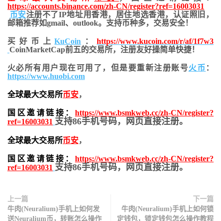
https://accounts.binance.com/zh-CN/register?ref=16003031
币安
注册不了IP地址用香港，居住地
选香港，认证照旧，
邮箱推荐如gmail、outlook。支持币种多，交易安全！
买好币上
KuCoin
：
https://www.kucoin.com/r/af/1f7w3
CoinMarketCap前五的交易所，注册友好操简单快捷！
火必所有用户现在可用了，但是要重新注册账号
火币
：
https://www.huobi.com
全球最大交易所
币安
，
国区邀请链接：
https://www.bsmkweb.cc/zh-CN/register?
支持86手机号码，网页直接注册。
ref=16003031
全球最大交易所
币安
，
国区邀请链接：
https://www.bsmkweb.cc/zh-CN/register?
支持86手机号码，网页直接注册。
ref=16003031
上一篇
下一篇
牛肉(Neuralium)手机上如何发
牛肉(Neuralium)手机上如何锁
送Neuralium币，转账怎么操作
定钱包，锁定钱包怎么操作教程