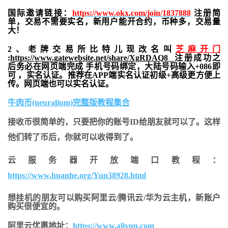
国际邀请链接：
https://www.okx.com/join/1837888
注册简
单，交易不需要实名，新用户能开合约，
币种多，交易量
大！
2、老牌交易所比特儿现改名叫
芝麻开门
:
https://www.gatewebsite.net/share/XgRDAQ8
注册成功之
后务必在网页端完成 手机号码绑定，大陆号码输入+086即
可 ，实名认证。推荐在APP端实名认证初级+高级更方便上
传。网页端也可以实名认证。
牛肉币(neuralium)完整版教程集合
接收币很简单的，只要把你的账号ID给朋友就可以了。这样
他们转了币后，你就可以收得到了。
云服务器开放端口教程：
https://www.huanhe.org/Yun38928.html
想挂机的朋友可以购买阿里云/腾讯云/华为云主机，新账户
购买很便宜的。
阿里云优惠地址：
https://www.aliyun.com