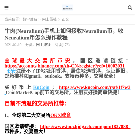
当前位置：
数字藏品
>
网上赚钱
>
正文
牛肉(Neuralium)手机上如何接收Neuralium币，收
Neuralium币怎么操作教程
2021-02-10
分类：
网上赚钱
阅读(176)
全球最大交易所
币安
，国区邀请链接：
https://accounts.binance.com/zh-CN/register?ref=16003031
币安
注册不了IP地址用香港，居住地
选香港，认证照旧，
邮箱推荐如gmail、outlook。支持币种多，交易安全！
买好币上
KuCoin
：
https://www.kucoin.com/r/af/1f7w3
CoinMarketCap前五的交易所，注册友好操简单快捷！
目前不清退的交易所推荐：
1、全球第二大交易所
OKX欧意
国区邀请链接：
https://www.topzhjdgxcb.com/join/1837888
币种多，交易量大！