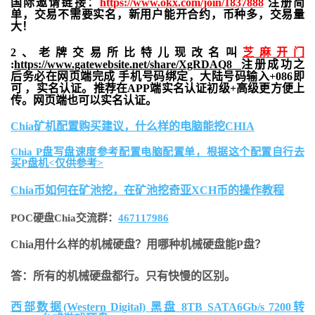
国际邀请链接：
https://www.okx.com/join/1837888
注册简
单，交易不需要实名，新用户能开合约，
币种多，交易量
大！
2、老牌交易所比特儿现改名叫
芝麻开门
:
https://www.gatewebsite.net/share/XgRDAQ8
注册成功之
后务必在网页端完成 手机号码绑定，大陆号码输入+086即
可 ，实名认证。推荐在APP端实名认证初级+高级更方便上
传。网页端也可以实名认证。
Chia矿机配置购买建议，什么样的电脑能挖CHIA
Chia P盘写盘速度参考配置电脑配置单，根据这个配置自行去
买P盘机<仅供参考>
Chia币如何在矿池挖，在矿池挖奇亚XCH币的操作教程
POC硬盘Chia交流群：
467117986
Chia用什么样的机械硬盘？用哪种机械硬盘能P盘？
答：所有的机械硬盘都行。只有快慢的区别。
西部数据(Western Digital) 黑盘 8TB SATA6Gb/s 7200转