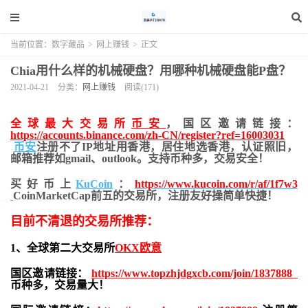
当前位置：
数字藏品
>
网上赚钱
>
正文
Chia用什么样的机械硬盘？用哪种机械硬盘能P盘？
2021-04-21
分类：
网上赚钱
阅读(171)
全球最大交易所
币安
，国区邀请链接：
https://accounts.binance.com/zh-CN/register?ref=16003031
币安
注册不了IP地址用香港，居住地
选香港，认证照旧，
邮箱推荐如gmail、outlook。支持币种多，交易安全！
买好币上
KuCoin
：
https://www.kucoin.com/r/af/1f7w3
CoinMarketCap前五的交易所，注册友好操简单快捷！
目前不清退的交易所推荐：
1、全球第二大交易所
OKX欧意
国区邀请链接：
https://www.topzhjdgxcb.com/join/1837888
币种多，交易量大！