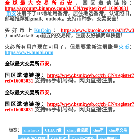
全球最大交易所
币安
，国区邀请链接：
https://accounts.binance.com/zh-CN/register?ref=16003031
币安
注册不了IP地址用香港，居住地
选香港，认证照旧，
邮箱推荐如gmail、outlook。支持币种多，交易安全！
买好币上
KuCoin
：
https://www.kucoin.com/r/af/1f7w3
CoinMarketCap前五的交易所，注册友好操简单快捷！
火必所有用户现在可用了，但是要重新注册账号
火币
：
https://www.huobi.com
全球最大交易所
币安
，
国区邀请链接：
https://www.bsmkweb.cc/zh-CN/register?
支持86手机号码，网页直接注册。
ref=16003031
全球最大交易所
币安
，
国区邀请链接：
https://www.bsmkweb.cc/zh-CN/register?
支持86手机号码，网页直接注册。
ref=16003031
标签：
chia linux
CHIA P盘
chia p盘速度
chia币
chia币交易