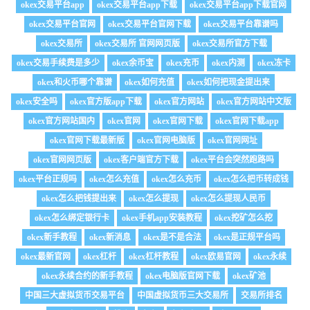
okex交易平台app
okex交易平台app下载
okex交易平台app下载官网
okex交易平台官网
okex交易平台官网下载
okex交易平台靠谱吗
okex交易所
okex交易所 官网网页版
okex交易所官方下载
okex交易手续费是多少
okex余币宝
okex充币
okex内测
okex冻卡
okex和火币哪个靠谱
okex如何充值
okex如何把现金提出来
okex安全吗
okex官方版app下载
okex官方网站
okex官方网站中文版
okex官方网站国内
okex官网
okex官网下载
okex官网下载app
okex官网下载最新版
okex官网电脑版
okex官网网址
okex官网网页版
okex客户端官方下载
okex平台会突然跑路吗
okex平台正规吗
okex怎么充值
okex怎么充币
okex怎么把币转成钱
okex怎么把钱提出来
okex怎么提现
okex怎么提现人民币
okex怎么绑定银行卡
okex手机app安装教程
okex挖矿怎么挖
okex新手教程
okex新消息
okex是不是合法
okex是正规平台吗
okex最新官网
okex杠杆
okex杠杆教程
okex欧易官网
okex永续
okex永续合约的新手教程
okex电脑版官网下载
okex矿池
中国三大虚拟货币交易平台
中国虚拟货币三大交易所
交易所排名