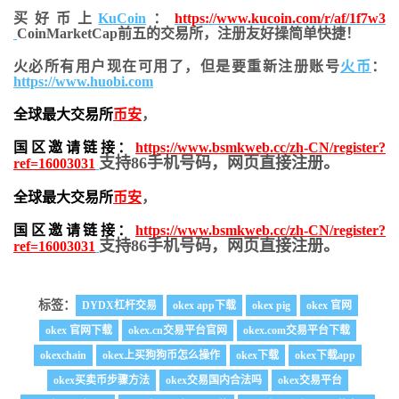
买好币上
KuCoin
：
https://www.kucoin.com/r/af/1f7w3
CoinMarketCap前五的交易所，注册友好操简单快捷！
火必所有用户现在可用了，但是要重新注册账号
火币
：
https://www.huobi.com
全球最大交易所
币安
，
国区邀请链接：
https://www.bsmkweb.cc/zh-CN/register?
支持86手机号码，网页直接注册。
ref=16003031
全球最大交易所
币安
，
国区邀请链接：
https://www.bsmkweb.cc/zh-CN/register?
支持86手机号码，网页直接注册。
ref=16003031
标签：
DYDX杠杆交易
okex app下载
okex pig
okex 官网
okex 官网下载
okex.cn交易平台官网
okex.com交易平台下载
okexchain
okex上买狗狗币怎么操作
okex下载
okex下载app
okex买卖币步骤方法
okex交易国内合法吗
okex交易平台