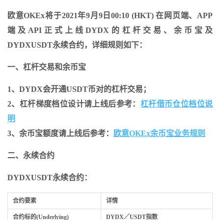
欧意OKEx将于
2021年9月9日
00:10 (HKT)
在网页端、APP
端及API正式上线DYDX的杠杆交易、余币宝及
DYDXUSDT永续合约，详细规则如下：
一、杠杆交易和余币宝
1、DYDX会开通USDT币对的杠杆交易；
2、杠杆梯度档位设计请上线后参考：
杠杆借币仓位档位说
明
3、余币宝额度请上线后参考：
欧意
OKE
x
余币宝业务规则
二、永续合约
DYDXUSDT永续合约：
合约要素
详情
合约标的(Underlying)
DYDX／USDT指数