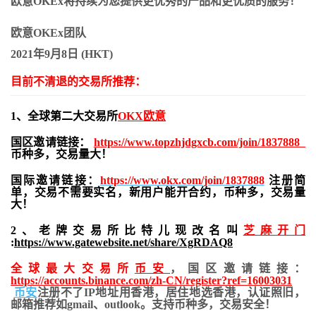
欧意OKEx将持续为您提供更优秀的产品和更优质的服务！
欧意OKEx团队
2021年9月8日 (HKT)
目前不清退的交易所推荐：
1、全球第二大交易所
OKX欧意
国区邀请链接：
https://www.topzhjdgxcb.com/join/1837888
币种多，交易量大！
国际邀请链接：
https://www.okx.com/join/1837888
注册简
单，交易不需要实名，新用户能开合约，
币种多，交易量
大！
2、老牌交易所比特儿现改名叫
芝麻开门
:
https://www.gatewebsite.net/share/XgRDAQ8
全球最大交易所
币安
，国区邀请链接：
https://accounts.binance.com/zh-CN/register?ref=16003031
币安
注册不了IP地址用香港，居住地
选香港，认证照旧，
邮箱推荐如gmail、outlook。支持币种多，交易安全！