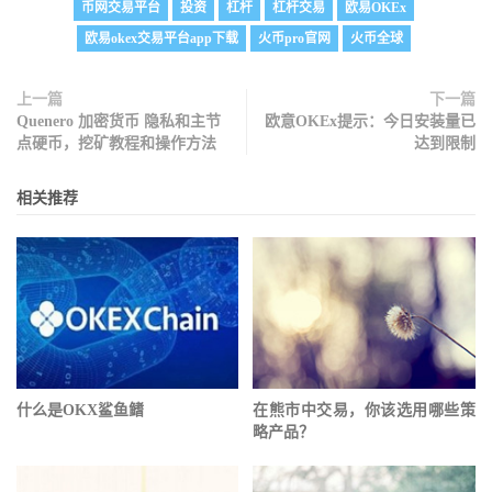
币网交易平台
投资
杠杆
杠杆交易
欧易OKEx
欧易okex交易平台app下载
火币pro官网
火币全球
上一篇
下一篇
Quenero 加密货币 隐私和主节
欧意OKEx提示：今日安装量已
点硬币，挖矿教程和操作方法
达到限制
相关推荐
什么是OKX鲨鱼鳍
在熊市中交易，你该选用哪些策
略产品？