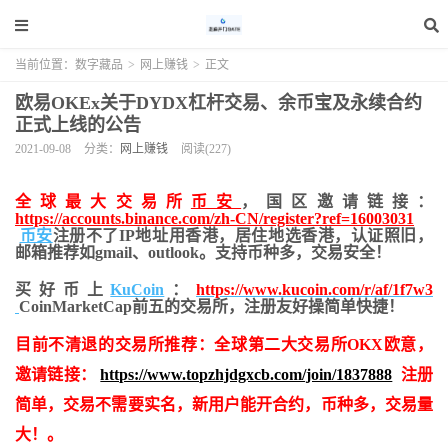
当前位置：
数字藏品
>
网上赚钱
>
正文
欧易OKEx关于DYDX杠杆交易、余币宝及永续合约
正式上线的公告
2021-09-08
分类：
网上赚钱
阅读(227)
全球最大交易所
币安
，国区邀请链接：
https://accounts.binance.com/zh-CN/register?ref=16003031
币安
注册不了IP地址用香港，居住地
选香港，认证照旧，
邮箱推荐如gmail、outlook。支持币种多，交易安全！
买好币上
KuCoin
：
https://www.kucoin.com/r/af/1f7w3
CoinMarketCap前五的交易所，注册友好操简单快捷！
目前不清退的交易所推荐：全球第二大交易所OKX欧意，
邀请链接：
https://www.topzhjdgxcb.com/join/1837888
注册
简单，交易不需要实名，新用户能开合约，币种多，交易量
大！。