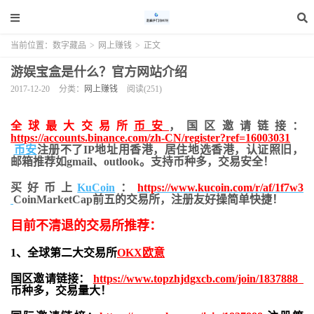
当前位置：
数字藏品
>
网上赚钱
>
正文
游娱宝盒是什么？官方网站介绍
2017-12-20
分类：
网上赚钱
阅读(251)
全球最大交易所
币安
，国区邀请链接：
https://accounts.binance.com/zh-CN/register?ref=16003031
币安
注册不了IP地址用香港，居住地
选香港，认证照旧，
邮箱推荐如gmail、outlook。支持币种多，交易安全！
买好币上
KuCoin
：
https://www.kucoin.com/r/af/1f7w3
CoinMarketCap前五的交易所，注册友好操简单快捷！
目前不清退的交易所推荐：
1、全球第二大交易所
OKX欧意
国区邀请链接：
https://www.topzhjdgxcb.com/join/1837888
币种多，交易量大！