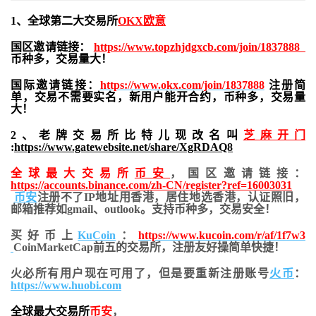
1、全球第二大交易所
OKX欧意
国区邀请链接：
https://www.topzhjdgxcb.com/join/1837888
币种多，交易量大！
国际邀请链接：
https://www.okx.com/join/1837888
注册简
单，交易不需要实名，新用户能开合约，
币种多，交易量
大！
2、老牌交易所比特儿现改名叫
芝麻开门
:
https://www.gatewebsite.net/share/XgRDAQ8
全球最大交易所
币安
，国区邀请链接：
https://accounts.binance.com/zh-CN/register?ref=16003031
币安
注册不了IP地址用香港，居住地
选香港，认证照旧，
邮箱推荐如gmail、outlook。支持币种多，交易安全！
买好币上
KuCoin
：
https://www.kucoin.com/r/af/1f7w3
CoinMarketCap前五的交易所，注册友好操简单快捷！
火必所有用户现在可用了，但是要重新注册账号
火币
：
https://www.huobi.com
全球最大交易所
币安
，