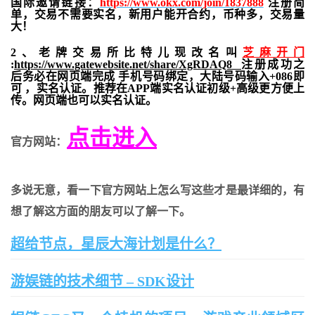
国际邀请链接：
https://www.okx.com/join/1837888
注册简
单，交易不需要实名，新用户能开合约，
币种多，交易量
大！
2、老牌交易所比特儿现改名叫
芝麻开门
:
https://www.gatewebsite.net/share/XgRDAQ8
注册成功之
后务必在网页端完成 手机号码绑定，大陆号码输入+086即
可 ，实名认证。推荐在APP端实名认证初级+高级更方便上
传。网页端也可以实名认证。
点击进入
官方网站：
多说无意，看一下官方网站上怎么写这些才是最详细的，有
想了解这方面的朋友可以了解一下。
超给节点，星辰大海计划是什么？
游娱链的技术细节 – SDK设计