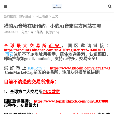
当前位置：
数字藏品
>
网上赚钱
>
正文
猎豹AI音箱在哪预约，小豹AI音箱官方网站在哪
2018-03-23
分类：
网上赚钱
阅读(265)
全球最大交易所
币安
，国区邀请链接：
https://accounts.binance.com/zh-CN/register?ref=16003031
币安
注册不了IP地址用香港，居住地
选香港，认证照旧，
邮箱推荐如gmail、outlook。支持币种多，交易安全！
买好币上
KuCoin
：
https://www.kucoin.com/r/af/1f7w3
CoinMarketCap前五的交易所，注册友好操简单快捷！
目前不清退的交易所推荐：
1、全球第二大交易所
OKX欧意
国区邀请链接：
https://www.topzhjdgxcb.com/join/1837888
币种多，交易量大！