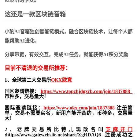
以聆听的享受。
这还是一款区块链音箱
小豹
AI
音箱独创智能链模式，融合区块链技术，让每个人都
能帮助
AI
进化，
分享带宽，有效交互，完成
AI
任务，就能获得
AI
积分奖励
目前不清退的交易所推荐：
1、全球第二大交易所
OKX欧意
国区邀请链接：
https://www.topzhjdgxcb.com/join/1837888
币种多，交易量大！
国际邀请链接：
https://www.okx.com/join/1837888
注册简
单，交易不需要实名，新用户能开合约，
币种多，交易量
大！
2、老牌交易所比特儿现改名叫
芝麻开门
:
https://www.gatewebsite.net/share/XgRDAQ8
注册成功之