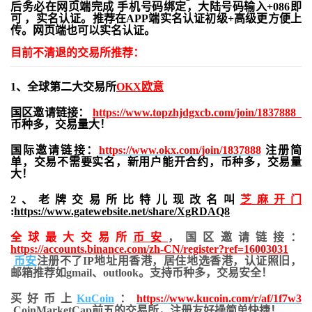
后务必在网页端完成 手机号码绑定，大陆号码输入+086即
可 ，实名认证。推荐在APP端实名认证初级+高级更方便上
传。网页端也可以实名认证。
目前不清退的交易所推荐：
1、全球第二大交易所
OKX欧意
国区邀请链接：
https://www.topzhjdgxcb.com/join/1837888
币种多，交易量大！
国际邀请链接：
https://www.okx.com/join/1837888
注册简
单，交易不需要实名，新用户能开合约，
币种多，交易量
大！
2、老牌交易所比特儿现改名叫
芝麻开门
:
https://www.gatewebsite.net/share/XgRDAQ8
全球最大交易所
币安
，国区邀请链接：
https://accounts.binance.com/zh-CN/register?ref=16003031
币安
注册不了IP地址用香港，居住地
选香港，认证照旧，
邮箱推荐如gmail、outlook。支持币种多，交易安全！
买好币上
KuCoin
：
https://www.kucoin.com/r/af/1f7w3
CoinMarketCap前五的交易所，注册友好操简单快捷！