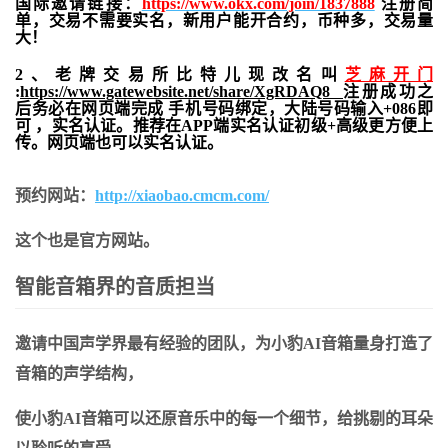
国际邀请链接：
https://www.okx.com/join/1837888
注册简
单，交易不需要实名，新用户能开合约，
币种多，交易量
大！
2、老牌交易所比特儿现改名叫
芝麻开门
:
https://www.gatewebsite.net/share/XgRDAQ8
注册成功之
后务必在网页端完成 手机号码绑定，大陆号码输入+086即
可 ，实名认证。推荐在APP端实名认证初级+高级更方便上
传。网页端也可以实名认证。
预约网站：
http://xiaobao.cmcm.com/
这个也是官方网站。
智能音箱界的音质担当
邀请中国声学界最有经验的团队，为小豹
AI
音箱量身打造了
音箱的声学结构，
使小豹
AI
音箱可以还原音乐中的每一个细节，给挑剔的耳朵