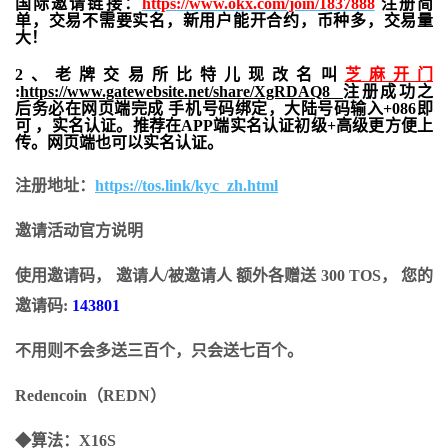
国际邀请链接：
https://www.okx.com/join/1837888
注册简
单，交易不需要实名，新用户能开合约，
币种多，交易量
大！
2、老牌交易所比特儿现改名叫
芝麻开门
:
https://www.gatewebsite.net/share/XgRDAQ8
注册成功之
后务必在网页端完成 手机号码绑定，大陆号码输入+086即
可 ，实名认证。推荐在APP端实名认证初级+高级更方便上
传。网页端也可以实名认证。
注册地址：
https://tos.link/kyc_zh.html
邀请活动官方说明
使用邀请码， 邀请人/被邀请人 额外各赠送 300 TOS， 您的
邀请码:
143801
不用则不会多送三百个，只会送七百个。
Redencoin（REDN）
◆算法：X16S