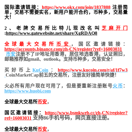
国际邀请链接：
https://www.okx.com/join/1837888
注册简
单，交易不需要实名，新用户能开合约，
币种多，交易量
大！
2、老牌交易所比特儿现改名叫
芝麻开门
:
https://www.gatewebsite.net/share/XgRDAQ8
全球最大交易所
币安
，国区邀请链接：
https://accounts.binance.com/zh-CN/register?ref=16003031
币安
注册不了IP地址用香港，居住地
选香港，认证照旧，
邮箱推荐如gmail、outlook。支持币种多，交易安全！
买好币上
KuCoin
：
https://www.kucoin.com/r/af/1f7w3
CoinMarketCap前五的交易所，注册友好操简单快捷！
火必所有用户现在可用了，但是要重新注册账号
火币
：
https://www.huobi.com
全球最大交易所
币安
，
国区邀请链接：
https://www.bsmkweb.cc/zh-CN/register?
支持86手机号码，网页直接注册。
ref=16003031
全球最大交易所
币安
，