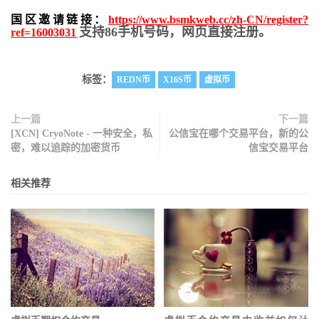
国区邀请链接：
https://www.bsmkweb.cc/zh-CN/register?
支持86手机号码，网页直接注册。
ref=16003031
标签：
REDN币
X16S币
虚拟币
上一篇
下一篇
[XCN] CryoNote - 一种安全，私
公信宝在哪个交易平台，新的公
密，难以追踪的加密货币
信宝交易平台
相关推荐