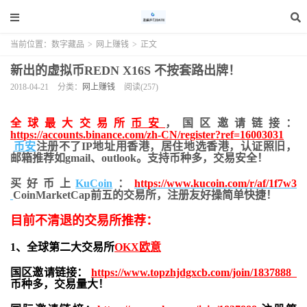
当前位置：
数字藏品
>
网上赚钱
>
正文
新出的虚拟币REDN X16S 不按套路出牌！
2018-04-21
分类：
网上赚钱
阅读(257)
全球最大交易所
币安
，国区邀请链接：
https://accounts.binance.com/zh-CN/register?ref=16003031
币安
注册不了IP地址用香港，居住地
选香港，认证照旧，
邮箱推荐如gmail、outlook。支持币种多，交易安全！
买好币上
KuCoin
：
https://www.kucoin.com/r/af/1f7w3
CoinMarketCap前五的交易所，注册友好操简单快捷！
目前不清退的交易所推荐：
1、全球第二大交易所
OKX欧意
国区邀请链接：
https://www.topzhjdgxcb.com/join/1837888
币种多，交易量大！