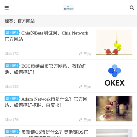
标签：官方网站
Chia的Beta测试网，Chia Network
网上赚钱
官方网站
阅读(172)
赞(
5
)
EOC币硬盘币官方网站，教程矿
网上赚钱
池，如何挖矿！
阅读(223)
赞(
0
)
Adam Network币是什么？官方网
网上赚钱
站，如何挖矿挖掘，白皮书！
阅读(179)
赞(
0
)
奥斯链OS币是什么？奥斯链OS官
网上赚钱